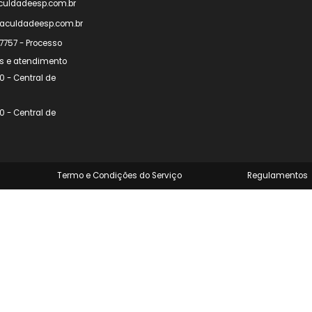
imento
ato@faculdadeesp.com.br
doria@faculdadeesp.com.br
 9 9729-7757 - Processo
Matrículas e atendimento
 2074-5110 - Central de
nto
 2074-5110 - Central de
nto