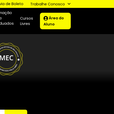
letivo
2ª via de Boleto
Trabalhe Conosco
Formação
Área do
para
Cursos
ização
Graduados
Livres
Aluno
o