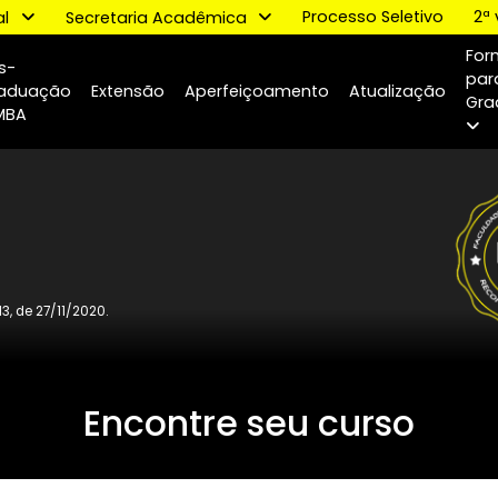
Processo Se
tucional
Secretaria Acadêmica
Pós-
o
Graduação
Extensão
Aperfeiçoamento
Atual
e MBA
o
ria 1.013, de 27/11/2020.
Encontre seu curs