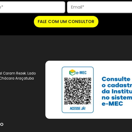
Preencha seus dados e um de nossos consultores entrar
FALE COM UM CONSULTOR
Municipal Caram Rezek. Lado
 135 – Chácara Araçatuba