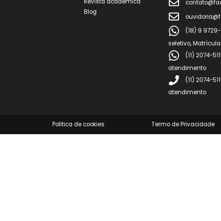
Enviar currículo
Quero ser um Polo
Parceiro
Quero ser um Parceiro
Digital
Conteúdos
Atend
Revista acadêmica
cont
Blog
ouvi
(18)
seletivo, 
(11)
atendime
(11)
atendime