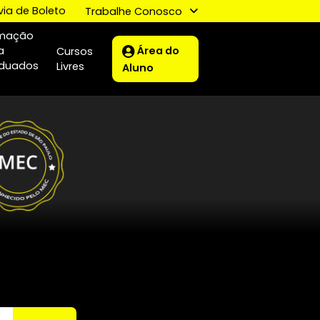
letivo
2ª via de Boleto
Trabalhe Conosco
Formação
Área do
para
Cursos
ização
Graduados
Livres
Aluno
 :