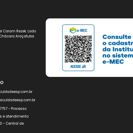
FALE COM UM CONSULTOR
Municipal Caram Rezek. Lado
 135 – Chácara Araçatuba
imento
ato@faculdadeesp.com.br