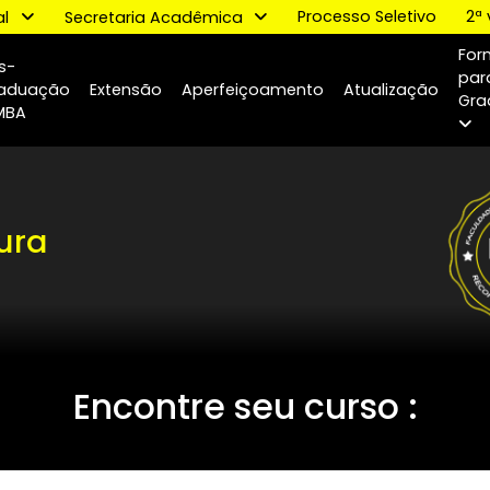
Processo Se
tucional
Secretaria Acadêmica
Pós-
o
Graduação
Extensão
Aperfeiçoamento
Atual
e MBA
iatura
ria
Encontre seu curso