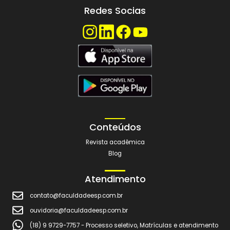
Trabalhe Conosco
Enviar currículo
Quero ser um Polo Parceiro
Quero ser um Parceiro Digital
Sede
Estrada Municipal Caram Rezek. Lado ímpar Km 135 – Chácara
Araçatuba
Redes Socias